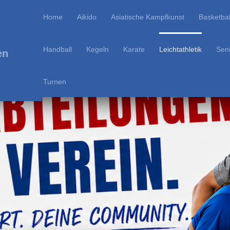
Home
Aikido
Asiatische Kampfkunst
Basketbal
Handball
Kegeln
Karate
Leichtathletik
Sen
en
Turnen